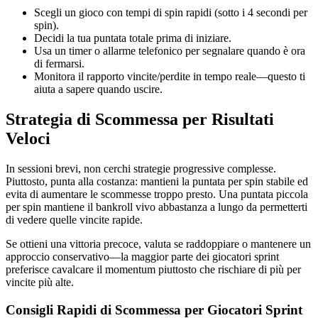
Scegli un gioco con tempi di spin rapidi (sotto i 4 secondi per
spin).
Decidi la tua puntata totale prima di iniziare.
Usa un timer o allarme telefonico per segnalare quando è ora
di fermarsi.
Monitora il rapporto vincite/perdite in tempo reale—questo ti
aiuta a sapere quando uscire.
Strategia di Scommessa per Risultati
Veloci
In sessioni brevi, non cerchi strategie progressive complesse.
Piuttosto, punta alla costanza: mantieni la puntata per spin stabile ed
evita di aumentare le scommesse troppo presto. Una puntata piccola
per spin mantiene il bankroll vivo abbastanza a lungo da permetterti
di vedere quelle vincite rapide.
Se ottieni una vittoria precoce, valuta se raddoppiare o mantenere un
approccio conservativo—la maggior parte dei giocatori sprint
preferisce cavalcare il momentum piuttosto che rischiare di più per
vincite più alte.
Consigli Rapidi di Scommessa per Giocatori Sprint