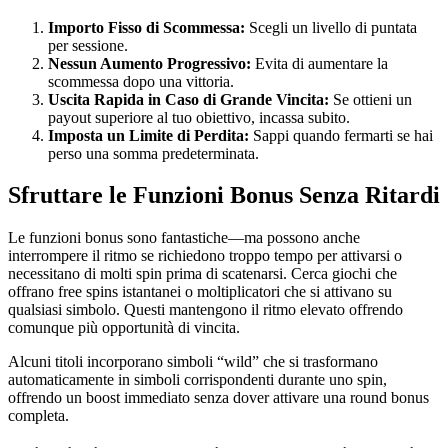
Importo Fisso di Scommessa:
Scegli un livello di puntata
per sessione.
Nessun Aumento Progressivo:
Evita di aumentare la
scommessa dopo una vittoria.
Uscita Rapida in Caso di Grande Vincita:
Se ottieni un
payout superiore al tuo obiettivo, incassa subito.
Imposta un Limite di Perdita:
Sappi quando fermarti se hai
perso una somma predeterminata.
Sfruttare le Funzioni Bonus Senza Ritardi
Le funzioni bonus sono fantastiche—ma possono anche
interrompere il ritmo se richiedono troppo tempo per attivarsi o
necessitano di molti spin prima di scatenarsi. Cerca giochi che
offrano free spins istantanei o moltiplicatori che si attivano su
qualsiasi simbolo. Questi mantengono il ritmo elevato offrendo
comunque più opportunità di vincita.
Alcuni titoli incorporano simboli “wild” che si trasformano
automaticamente in simboli corrispondenti durante uno spin,
offrendo un boost immediato senza dover attivare una round bonus
completa.