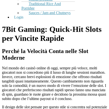
Traditional Rice And
Porridge
Sauces / Jam and Chutneys
Login
7Bit Gaming: Quick‑Hit Slots
per Vincite Rapide
Perché la Velocità Conta nelle Slot
Moderne
Nel mondo dei casinò online di oggi, sempre più veloce, molti
giocatori non si concedono più il lusso di lunghe sessioni marathon.
Invece, cercano brevi esplosioni di emozione che offrono risultati
tangibili quasi istantaneamente. Questo cambiamento non riguarda
solo la comodità; è un nuovo modo di vivere l’emozione delle slot. I
giocatori che preferiscono risultati rapidi spesso fanno una manciata
di spin, guardano le ruote girare e decidono la prossima mossa quasi
subito dopo che l’ultimo payout si è concluso.
Il design delle slot pensate per questo stile si concentra sul potenziale