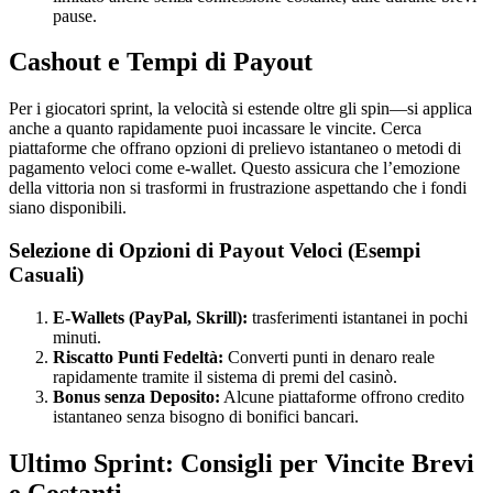
pause.
Cashout e Tempi di Payout
Per i giocatori sprint, la velocità si estende oltre gli spin—si applica
anche a quanto rapidamente puoi incassare le vincite. Cerca
piattaforme che offrano opzioni di prelievo istantaneo o metodi di
pagamento veloci come e‑wallet. Questo assicura che l’emozione
della vittoria non si trasformi in frustrazione aspettando che i fondi
siano disponibili.
Selezione di Opzioni di Payout Veloci (Esempi
Casuali)
E‑Wallets (PayPal, Skrill):
trasferimenti istantanei in pochi
minuti.
Riscatto Punti Fedeltà:
Converti punti in denaro reale
rapidamente tramite il sistema di premi del casinò.
Bonus senza Deposito:
Alcune piattaforme offrono credito
istantaneo senza bisogno di bonifici bancari.
Ultimo Sprint: Consigli per Vincite Brevi
e Costanti