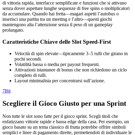
di vittoria rapida, interfacce semplificate e funzioni che si attivano
senza dover aspettare lunghe sequenze di free spins o moltiplicatori
da accumulare. Quando hai fretta—magari aspetti l’autobus o
inserisci una partita tra un meeting e l’altro—questi giochi
mantengono alta l’attenzione senza il peso di un gameplay
prolungato.
Caratteristiche Chiave delle Slot Speed‑First
Velocità di spin elevate—tipicamente 3–5 rulli che girano in
pochi secondi.
Volatilità bassa o media per payout frequenti.
Attivazioni istantanee di bonus che non richiedono un ciclo
completo di rulli.
Layout minimalista per concentrarsi sull’azione.
7Bit
Scegliere il Gioco Giusto per una Sprint
Non tutte le slot sono fatte per il gioco sprint. Scegli titoli che
enfatizzano vittorie rapide e bassa edge della casa. Per esempio, un
gioco basato su un tema classico di frutta potrebbe offrire simboli
semplici e linee di pagamento dirette, permettendoti di individuare le