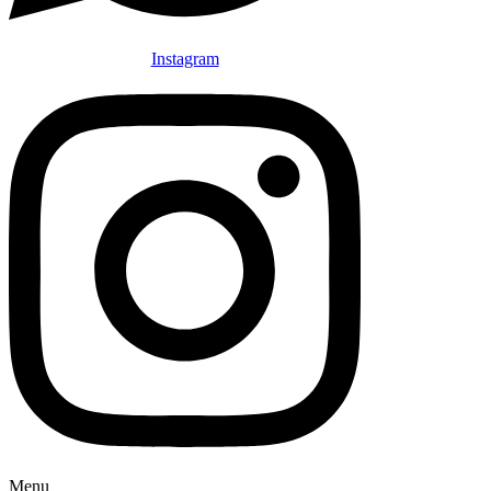
Instagram
Menu