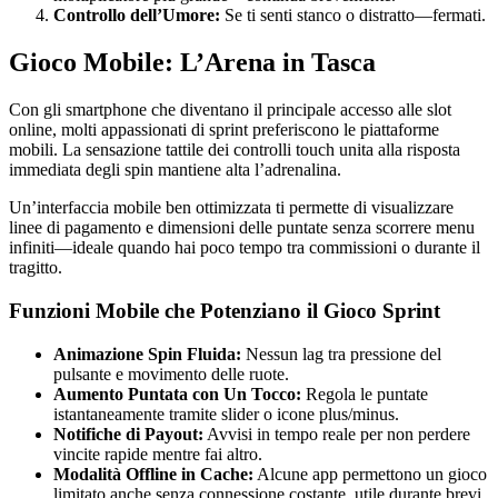
Controllo dell’Umore:
Se ti senti stanco o distratto—fermati.
Gioco Mobile: L’Arena in Tasca
Con gli smartphone che diventano il principale accesso alle slot
online, molti appassionati di sprint preferiscono le piattaforme
mobili. La sensazione tattile dei controlli touch unita alla risposta
immediata degli spin mantiene alta l’adrenalina.
Un’interfaccia mobile ben ottimizzata ti permette di visualizzare
linee di pagamento e dimensioni delle puntate senza scorrere menu
infiniti—ideale quando hai poco tempo tra commissioni o durante il
tragitto.
Funzioni Mobile che Potenziano il Gioco Sprint
Animazione Spin Fluida:
Nessun lag tra pressione del
pulsante e movimento delle ruote.
Aumento Puntata con Un Tocco:
Regola le puntate
istantaneamente tramite slider o icone plus/minus.
Notifiche di Payout:
Avvisi in tempo reale per non perdere
vincite rapide mentre fai altro.
Modalità Offline in Cache:
Alcune app permettono un gioco
limitato anche senza connessione costante, utile durante brevi