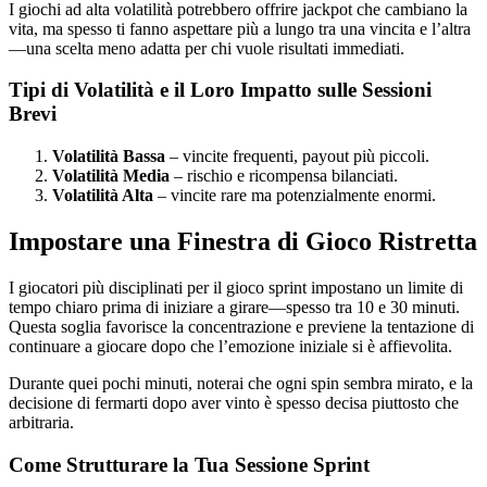
I giochi ad alta volatilità potrebbero offrire jackpot che cambiano la
vita, ma spesso ti fanno aspettare più a lungo tra una vincita e l’altra
—una scelta meno adatta per chi vuole risultati immediati.
Tipi di Volatilità e il Loro Impatto sulle Sessioni
Brevi
Volatilità Bassa
– vincite frequenti, payout più piccoli.
Volatilità Media
– rischio e ricompensa bilanciati.
Volatilità Alta
– vincite rare ma potenzialmente enormi.
Impostare una Finestra di Gioco Ristretta
I giocatori più disciplinati per il gioco sprint impostano un limite di
tempo chiaro prima di iniziare a girare—spesso tra 10 e 30 minuti.
Questa soglia favorisce la concentrazione e previene la tentazione di
continuare a giocare dopo che l’emozione iniziale si è affievolita.
Durante quei pochi minuti, noterai che ogni spin sembra mirato, e la
decisione di fermarti dopo aver vinto è spesso decisa piuttosto che
arbitraria.
Come Strutturare la Tua Sessione Sprint