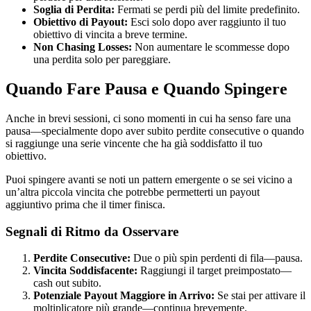
Soglia di Perdita:
Fermati se perdi più del limite predefinito.
Obiettivo di Payout:
Esci solo dopo aver raggiunto il tuo
obiettivo di vincita a breve termine.
Non Chasing Losses:
Non aumentare le scommesse dopo
una perdita solo per pareggiare.
Quando Fare Pausa e Quando Spingere
Anche in brevi sessioni, ci sono momenti in cui ha senso fare una
pausa—specialmente dopo aver subito perdite consecutive o quando
si raggiunge una serie vincente che ha già soddisfatto il tuo
obiettivo.
Puoi spingere avanti se noti un pattern emergente o se sei vicino a
un’altra piccola vincita che potrebbe permetterti un payout
aggiuntivo prima che il timer finisca.
Segnali di Ritmo da Osservare
Perdite Consecutive:
Due o più spin perdenti di fila—pausa.
Vincita Soddisfacente:
Raggiungi il target preimpostato—
cash out subito.
Potenziale Payout Maggiore in Arrivo:
Se stai per attivare il
moltiplicatore più grande—continua brevemente.