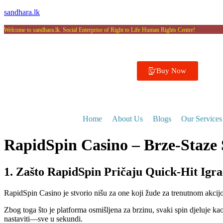
sandhara.lk
Welcome to sandhara.lk. Social Enterprise of Right to Life Human Rights Centre!
Buy Now
Home
About Us
Blogs
Our Services
RapidSpin Casino – Brze‑Staze 
1. Zašto RapidSpin Pričaju Quick‑Hit Igr
RapidSpin Casino je stvorio nišu za one koji žude za trenutnom akcijo
Zbog toga što je platforma osmišljena za brzinu, svaki spin djeluje ka
nastaviti—sve u sekundi.