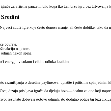
 igrače za vrijeme pauze ili bilo koga tko želi brzu igru bez žrtvovanja k
 Sredini
e. Najveći adut? Igre koje često donose manje, ali česte dobitke, tako 
će povrate.
drže akciju napetom.
o odmah nakon spina.
ući energiju visokom i ciklus odluka kratkim.
o razmišljanja o desetine paylineova, uplatite i pritisnite spin jednim k
i. Ovaj dizajn prisiljava igrače da djeluju brzo—idealno za one koji nap
vo; rezultate dobivate gotovo odmah, što dodatno potiče taj brzi ciklu