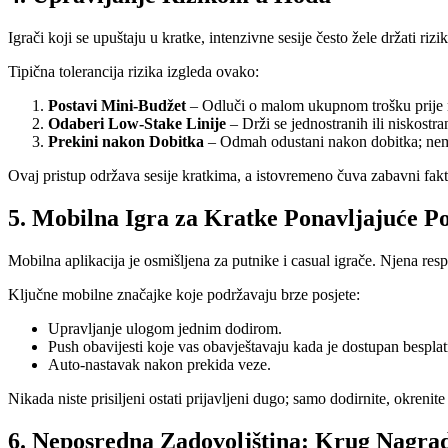
Igrači koji se upuštaju u kratke, intenzivne sesije često žele držati r
Tipična tolerancija rizika izgleda ovako:
Postavi Mini‑Budžet
– Odluči o malom ukupnom trošku prije 
Odaberi Low‑Stake Linije
– Drži se jednostranih ili niskost
Prekini nakon Dobitka
– Odmah odustani nakon dobitka; nemoj
Ovaj pristup održava sesije kratkima, a istovremeno čuva zabavni fakt
5. Mobilna Igra za Kratke Ponavljajuće Po
Mobilna aplikacija je osmišljena za putnike i casual igrače. Njena re
Ključne mobilne značajke koje podržavaju brze posjete:
Upravljanje ulogom jednim dodirom.
Push obavijesti koje vas obavještavaju kada je dostupan besplat
Auto‑nastavak nakon prekida veze.
Nikada niste prisiljeni ostati prijavljeni dugo; samo dodirnite, okrenite 
6. Neposredna Zadovoljština: Krug Nagra