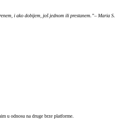
krenem, i ako dobijem, još jednom ili prestanem.”– Maria S.
nim u odnosu na druge brze platforme.