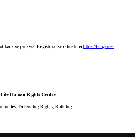
ut kada se prijaviš. Registriraj se odmah na
https://bc-game-
o Life Human Rights Centre
nities, Defending Rights, Building