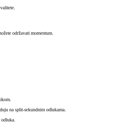
valitete.
da možete održavati momentum.
likom.
reduju na split‑sekundnim odlukama.
s odluka.